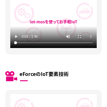
eForceのIoT要素技術