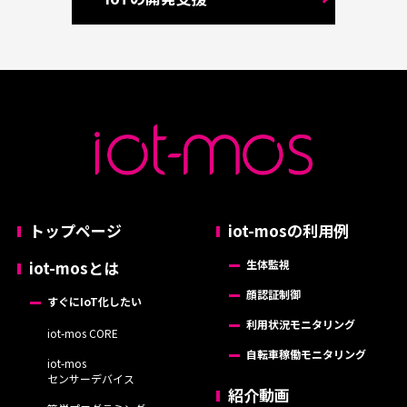
トップページ
iot-mosの利用例
iot-mosとは
生体監視
顔認証制御
すぐにIoT化したい
利用状況モニタリング
iot-mos CORE
自転車稼働モニタリング
iot-mos
センサーデバイス
紹介動画